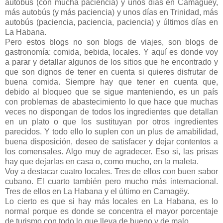
autobús (con mucha paciencia) y unos días en Camagüey,
más autobús (y más paciencia) y unos días en Trinidad, más
autobús (paciencia, paciencia, paciencia) y últimos días en
La Habana.
Pero estos blogs no son blogs de viajes, son blogs de
gastronomía: comida, bebida, locales. Y aquí es donde voy
a parar y detallar algunos de los sitios que he encontrado y
que son dignos de tener en cuenta si quieres disfrutar de
buena comida. Siempre hay que tener en cuenta que,
debido al bloqueo que se sigue manteniendo, es un país
con problemas de abastecimiento lo que hace que muchas
veces no dispongan de todos los ingredientes que detallan
en un plato o que los sustituyan por otros ingredientes
parecidos. Y todo ello lo suplen con un plus de amabilidad,
buena disposición, deseo de satisfacer y dejar contentos a
los comensales. Algo muy de agradecer. Eso si, las prisas
hay que dejarlas en casa o, como mucho, en la maleta.
Voy a destacar cuatro locales. Tres de ellos con buen sabor
cubano. El cuarto también pero mucho más internacional.
Tres de ellos en La Habana y el último en Camagëy.
Lo cierto es que si hay más locales en La Habana, es lo
normal porque es donde se concentra el mayor porcentaje
de turismo con todo lo que lleva de bueno y de malo.