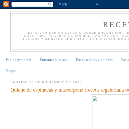
RECE
ESTE VA A SER UN ESPACIO DONDE ENCONTRAR Y 
NOSOTR@S. ALGUNAS SERÁN RECETAS FÁCILES FÁCIL
REVISADA Y MONTADA CON FOTOS, LA PUBLICAREMOS 
Página principal
Entrantes y salsas
Tartas saladas y quiches
Pasta
Viajes
SÁBADO, 20 DE NOVIEMBRE DE 2010
Quiche de espinacas y mascarpone (receta vegetariana ov