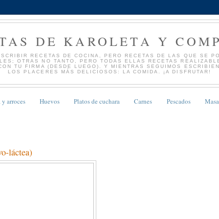
TAS DE KAROLETA Y COM
ESCRIBIR RECETAS DE COCINA, PERO RECETAS DE LAS QUE SE PO
ES; OTRAS NO TANTO, PERO TODAS ELLAS RECETAS REALIZABLE
CON TU FIRMA (DESDE LUEGO). Y MIENTRAS SEGUIMOS ESCRIBIE
LOS PLACERES MÁS DELICIOSOS: LA COMIDA. ¡A DISFRUTAR!
 y arroces
Huevos
Platos de cuchara
Carnes
Pescados
Masa
o-láctea)