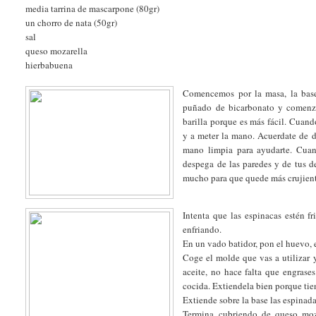
media tarrina de mascarpone (80gr)
un chorro de nata (50gr)
sal
queso mozarella
hierbabuena
Comencemos por la masa, la base 
puñado de bicarbonato y comenza
barilla porque es más fácil. Cuand
y a meter la mano. Acuerdate de d
mano limpia para ayudarte. Cuan
despega de las paredes y de tus de
mucho para que quede más crujien
Intenta que las espinacas estén f
enfriando.
En un vado batidor, pon el huevo, 
Coge el molde que vas a utilizar
aceite, no hace falta que engrase
cocida. Extiendela bien porque tien
Extiende sobre la base las espinada
Termina cubriendo de queso moz