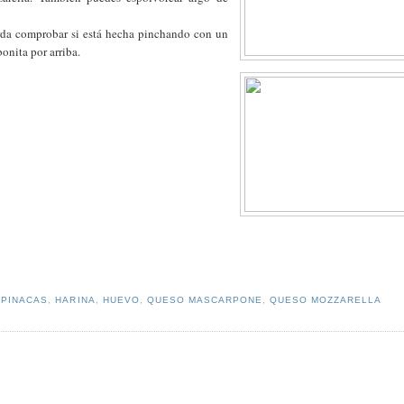
rda comprobar si está hecha pinchando con un
onita por arriba.
SPINACAS
,
HARINA
,
HUEVO
,
QUESO MASCARPONE
,
QUESO MOZZARELLA