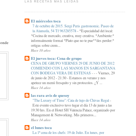
LAS RECETAS MÁS LEIDAS
El miércoles toca
7 de octubre de 2015. Sergi Peris gastronomic. Paseo de
la Alameda, 54 Tf 963285578
-
*Especialidad del local:
*Cocina de mercado, creativa, muy creativa. *Ambiente:*
informalmente formal *Plato que no te pue**des perder:*
donde
ortigas sobre crem...
Hace 10 años
El jueves toca: Cena de grupo
CENA DE GRUPO VIERNES 29 DE JUNIO DE 2012
COMIENDO CON LAS MANOS EN SARGANTANA
CON BODEGA VERA DE ESTENAS
-
- - Viernes, 29
de junio de 2012 - 21:30 - Estamos en verano y nos
apetece un menú fresquito y sin protocolos. ¿Y ...
Hace 14 años
las rara avis de quesoy
"The Luxury of Time": Cata de lujo de Chivas Regal
-
Este evento exclusivo tuvo lugar el día 13 de junio a las
19:30 hrs. En el Hotel SH Valencia Palace, organizado por
Management & Networking. Mis primeros...
Hace 14 años
el lunes toca
La 1ª cena de los chefs: 19 de Julio. En lunes, por