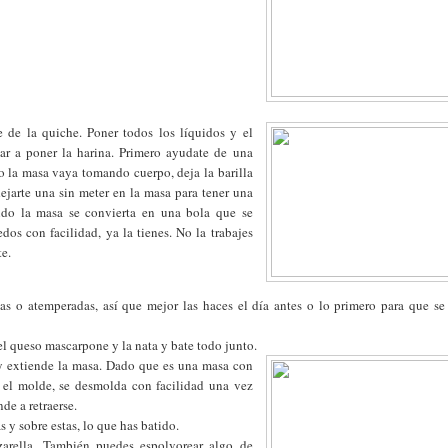
de la quiche. Poner todos los líquidos y el
r a poner la harina. Primero ayudate de una
o la masa vaya tomando cuerpo, deja la barilla
ejarte una sin meter en la masa para tener una
do la masa se convierta en una bola que se
dos con facilidad, ya la tienes. No la trabajes
te.
rias o atemperadas, así que mejor las haces el día antes o lo primero para que se
el queso mascarpone y la nata y bate todo junto.
 y extiende la masa. Dado que es una masa con
s el molde, se desmolda con facilidad una vez
de a retraerse.
s y sobre estas, lo que has batido.
arella. También puedes espolvorear algo de