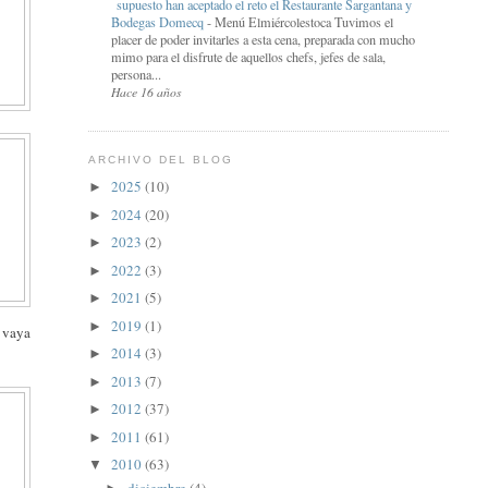
supuesto han aceptado el reto el Restaurante Sargantana y
Bodegas Domecq
-
Menú Elmiércolestoca Tuvimos el
placer de poder invitarles a esta cena, preparada con mucho
mimo para el disfrute de aquellos chefs, jefes de sala,
persona...
Hace 16 años
ARCHIVO DEL BLOG
2025
(10)
►
2024
(20)
►
2023
(2)
►
2022
(3)
►
2021
(5)
►
2019
(1)
►
 vaya
2014
(3)
►
2013
(7)
►
2012
(37)
►
2011
(61)
►
2010
(63)
▼