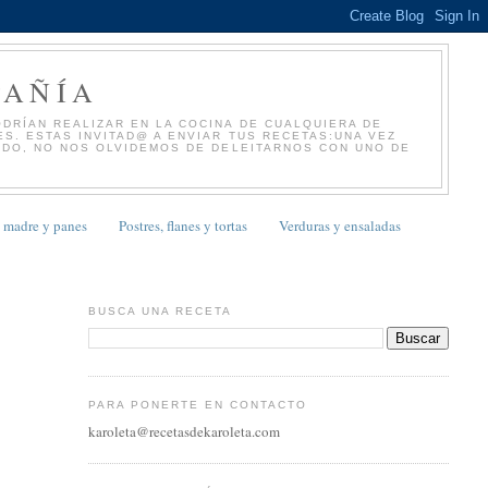
PAÑÍA
DRÍAN REALIZAR EN LA COCINA DE CUALQUIERA DE
S. ESTAS INVITAD@ A ENVIAR TUS RECETAS:UNA VEZ
NDO, NO NOS OLVIDEMOS DE DELEITARNOS CON UNO DE
 madre y panes
Postres, flanes y tortas
Verduras y ensaladas
BUSCA UNA RECETA
PARA PONERTE EN CONTACTO
karoleta@recetasdekaroleta.com