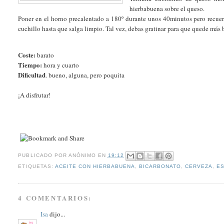
hierbabuena sobre el queso.
Poner en el horno precalentado a 180º durante unos 40minutos pero recue
cuchillo hasta que salga limpio. Tal vez, debas gratinar para que quede más b
Coste:
barato
Tiempo:
hora y cuarto
Dificultad
. bueno, alguna, pero poquita
¡A disfrutar!
PUBLICADO POR
ANÓNIMO
EN
19:12
ETIQUETAS:
ACEITE CON HIERBABUENA
,
BICARBONATO
,
CERVEZA
,
E
4 COMENTARIOS:
Isa
dijo...