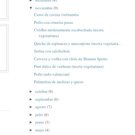
diciembre
(4)
►
noviembre
(9)
▼
Curso de cocina vietnamita
Pollo con ciruelas pasas
Coliflor módenamente escabechada (receta
vegetariana)
Quiche de espinacas y mascarpone (receta vegetaria...
Judias con salchichón
Cerveza y vodka con chile de Shaman Spirits
Puré dulce de verduras (receta vegetariana)
Pollo indo-valencianí
Palmeritas de anchoas y queso
octubre
(8)
►
septiembre
(6)
►
agosto
(7)
►
julio
(6)
►
junio
(3)
►
mayo
(4)
►