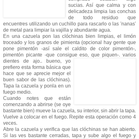
sucias. Así que calma y con
delicadeza limpia las conchas
de todo residuo que
encuentres utilizando un cuchillo para rascarlo o las 'nanas'
de metal para limpiar la vajilla y abundante agua.
En una cazuela pon las clóchinas bien limpias, el limón
troceado y los granos de pimienta (opcional hay gente que
pone pimentón -así sale el caldito de color pimentón-,
pimentón picante -que consigue
eso, que piquen-. varios
dientes de ajo.. bueno, yo
prefiero esta forma básica que
hace que se aprecie mejor el
buen sabor de las clóchinas).
Tapa la cazuela y ponla en un
fuego medio.
Cuando notes que están
comenzando a abrirse (se oye
bastante bien) mueve la cazuela, su interior, sin abrir la tapa.
Vuelve a colocar en el fuego. Repite esta operación como 4
veces.
Abre la cazuela y verifica que las clóchinas se han abierto.
Si las ves bastante cerradas, tapa y sube algo el fuego y