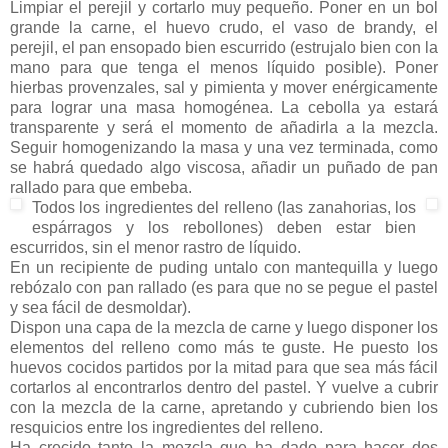
Limpiar el perejil y cortarlo muy pequeño. Poner en un bol
grande la carne, el huevo crudo, el vaso de brandy, el
perejil, el pan ensopado bien escurrido (estrujalo bien con la
mano para que tenga el menos líquido posible). Poner
hierbas provenzales, sal y pimienta y mover enérgicamente
para lograr una masa homogénea. La cebolla ya estará
transparente y será el momento de añadirla a la mezcla.
Seguir homogenizando la masa y una vez terminada, como
se habrá quedado algo viscosa, añadir un puñado de pan
rallado para que embeba.
Todos los ingredientes del relleno (las zanahorias, los
espárragos y los rebollones) deben estar bien
escurridos, sin el menor rastro de líquido.
En un recipiente de puding untalo con mantequilla y luego
rebózalo con pan rallado (es para que no se pegue el pastel
y sea fácil de desmoldar).
Dispon una capa de la mezcla de carne y luego disponer los
elementos del relleno como más te guste. He puesto los
huevos cocidos partidos por la mitad para que sea más fácil
cortarlos al encontrarlos dentro del pastel. Y vuelve a cubrir
con la mezcla de la carne, apretando y cubriendo bien los
resquicios entre los ingredientes del relleno.
Ha crecido tanto la mezcla que ha dado para hacer dos