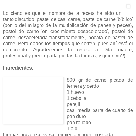
Lo cierto es que el nombre de la receta ha sido un
tanto discutido: pastel de casi carne, pastel de carne 'bíblico'
(por lo del milagro de la multiplicación de panes y peces),
pastel de carne 'en crecimiento desacelerado', pastel de
carne 'desacelerada transitoriamente', bocata de pastel de
carne. Pero dados los tiempos que corren, pues ahí está el
nombrecito. Agradecemos la receta a Dita: madre,
profesional y preocupada por las facturas (¿ y quien no?).
Ingredientes:
800 gr de carne picada de
ternera y cerdo
1 huevo
1 cebolla
perejil
casi media barra de cuarto de
pan duro
pan rallado
1 ajo
hierbas provenzales, sal, pimienta y nuez moscada