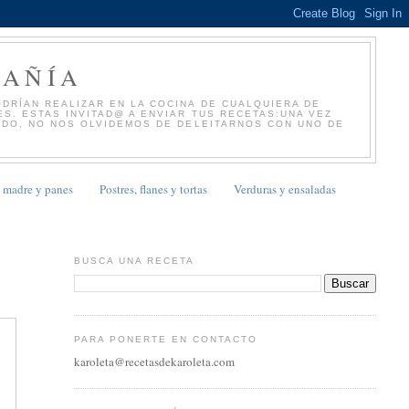
PAÑÍA
DRÍAN REALIZAR EN LA COCINA DE CUALQUIERA DE
S. ESTAS INVITAD@ A ENVIAR TUS RECETAS:UNA VEZ
NDO, NO NOS OLVIDEMOS DE DELEITARNOS CON UNO DE
 madre y panes
Postres, flanes y tortas
Verduras y ensaladas
BUSCA UNA RECETA
PARA PONERTE EN CONTACTO
karoleta@recetasdekaroleta.com