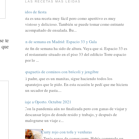
LAS RECETAS MÁS LEIDAS
Nidos de fiesta
Esta es una receta muy fácil pero como aperitivo es muy
vistoso y delicioso. También se puede tomar como entrante
acompañado de ensalada. Bu...
se te
Fin de semana en Madrid: Espacio 33 y Gala
o que
Este fin de semana ha sido de altura. Vaya que si. Espacio 33 es
el restaurante situado en el piso 33 del edificio Torre espacio
por lo ...
Espaguetis de cominos con brócoli y jengibre
Mi padre, que es un manitas, sigue haciendo todos los
aparatejos que le pido. En esta ocasión le pedí que me hiciera
un secador de pasta....
Viaje a Oporto. Octubre 2021
Con la pandemia aún no finalizada pero con ganas de viajar y
descansar lejos de donde resido y trabajo, y después de
malograrse un viaje c...
Curry rojo con tofu y verduras
Tenía ganas de comer curry. Había comprado un