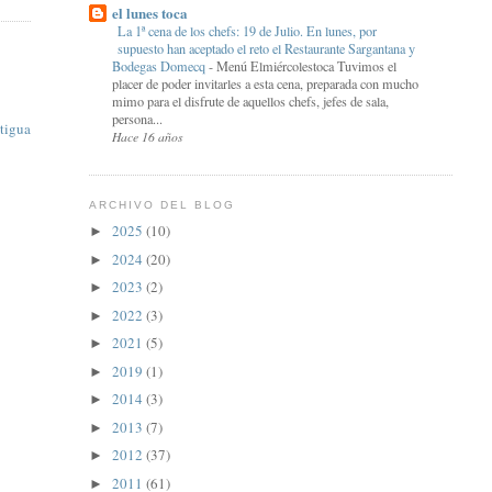
el lunes toca
La 1ª cena de los chefs: 19 de Julio. En lunes, por
supuesto han aceptado el reto el Restaurante Sargantana y
Bodegas Domecq
-
Menú Elmiércolestoca Tuvimos el
placer de poder invitarles a esta cena, preparada con mucho
mimo para el disfrute de aquellos chefs, jefes de sala,
persona...
tigua
Hace 16 años
ARCHIVO DEL BLOG
2025
(10)
►
2024
(20)
►
2023
(2)
►
2022
(3)
►
2021
(5)
►
2019
(1)
►
2014
(3)
►
2013
(7)
►
2012
(37)
►
2011
(61)
►