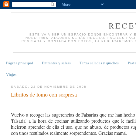
RECE
ESTE VA A SER UN ESPACIO DONDE ENCONTRAR Y 
NOSOTR@S. ALGUNAS SERÁN RECETAS FÁCILES FÁCIL
REVISADA Y MONTADA CON FOTOS, LA PUBLICAREMOS 
Página principal
Entrantes y salsas
Tartas saladas y quiches
Pasta
Viajes
SÁBADO, 22 DE NOVIEMBRE DE 2008
Libritos de lomo con sorpresa
Vuelvo a recoger las sugerencias de Falsarius que me han hecho
'falsaria' a la hora de cocinar utilizando productos que le faci
hicieron aprender de ella el uso, que no abuso, de productos suger
con unos resultados realmente sorprendentes. Gracias mamá.