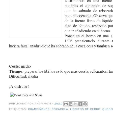
Distribuirlo
s en una fuente
ponerles el contenido de so
que ha sobrado de rebozarl
bote de cocacola. Observa que
de la fuente lleno de líquido
algo de líquido, resérvalo por
que ir añadiendo en el horno.
Poner en el horno en una a
180º precalentado durante 
hiciera falta, añadir lo que ha sobrado de la coca cola y también se
Coste:
medio
Tiempo:
preparar los libritos es lo que más cuesta, rellenarlos. 
Dificultad:
media
¡A disfrutar!
PUBLICADO POR
ANÓNIMO
EN
20:10
ETIQUETAS:
CHAMPIÑONES
,
COCACOLA
,
LIBRITOS DE CERDO
,
QUESO