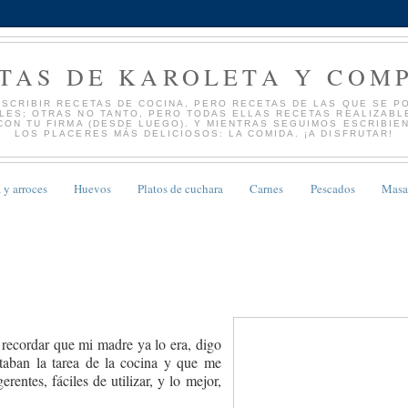
TAS DE KAROLETA Y COM
ESCRIBIR RECETAS DE COCINA, PERO RECETAS DE LAS QUE SE PO
ES; OTRAS NO TANTO, PERO TODAS ELLAS RECETAS REALIZABLE
CON TU FIRMA (DESDE LUEGO). Y MIENTRAS SEGUIMOS ESCRIBIE
LOS PLACERES MÁS DELICIOSOS: LA COMIDA. ¡A DISFRUTAR!
 y arroces
Huevos
Platos de cuchara
Carnes
Pescados
Masa
 recordar que mi madre ya lo era, digo
litaban la tarea de la cocina y que me
entes, fáciles de utilizar, y lo mejor,