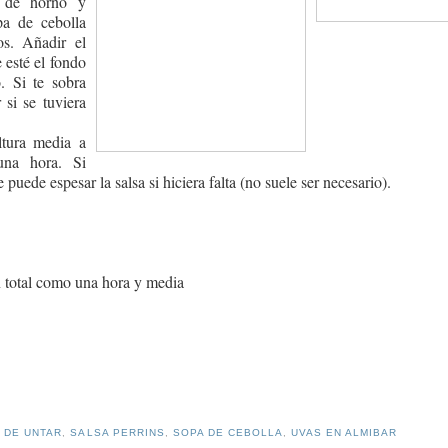
 de horno y
pa de cebolla
os. Añadir el
 esté el fondo
. Si te sobra
 si se tuviera
ltura media a
una hora. Si
 puede espesar la salsa si hiciera falta (no suele ser necesario).
En total como una hora y media
 DE UNTAR
,
SALSA PERRINS
,
SOPA DE CEBOLLA
,
UVAS EN ALMIBAR