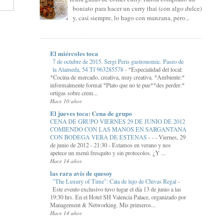
boniato para hacer un curry thai (con algo dulce)
y, casi siempre, lo hago con manzana, pero...
El miércoles toca
7 de octubre de 2015. Sergi Peris gastronomic. Paseo de
la Alameda, 54 Tf 963285578
-
*Especialidad del local:
*Cocina de mercado, creativa, muy creativa. *Ambiente:*
informalmente formal *Plato que no te pue**des perder:*
ortigas sobre crem...
Hace 10 años
El jueves toca: Cena de grupo
CENA DE GRUPO VIERNES 29 DE JUNIO DE 2012
COMIENDO CON LAS MANOS EN SARGANTANA
CON BODEGA VERA DE ESTENAS
-
- - Viernes, 29
de junio de 2012 - 21:30 - Estamos en verano y nos
apetece un menú fresquito y sin protocolos. ¿Y ...
Hace 14 años
las rara avis de quesoy
"The Luxury of Time": Cata de lujo de Chivas Regal
-
Este evento exclusivo tuvo lugar el día 13 de junio a las
19:30 hrs. En el Hotel SH Valencia Palace, organizado por
Management & Networking. Mis primeros...
Hace 14 años