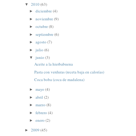
2010
(63)
▼
diciembre
(4)
►
noviembre
(9)
►
octubre
(8)
►
septiembre
(6)
►
agosto
(7)
►
julio
(6)
►
junio
(3)
▼
Aceite a la hierbabuena
Pasta con verduras (receta baja en calorías)
Coca boba (coca de madalena)
mayo
(4)
►
abril
(2)
►
marzo
(8)
►
febrero
(4)
►
enero
(2)
►
2009
(45)
►