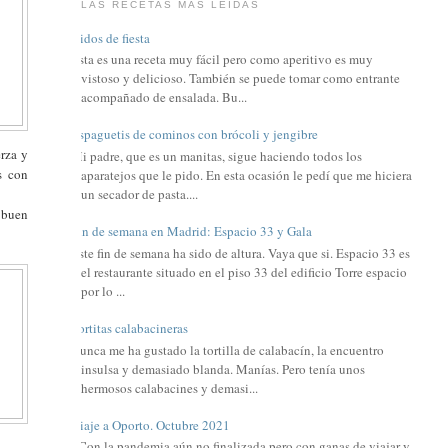
LAS RECETAS MÁS LEIDAS
Nidos de fiesta
Esta es una receta muy fácil pero como aperitivo es muy
vistoso y delicioso. También se puede tomar como entrante
acompañado de ensalada. Bu...
Espaguetis de cominos con brócoli y jengibre
erza y
Mi padre, que es un manitas, sigue haciendo todos los
s con
aparatejos que le pido. En esta ocasión le pedí que me hiciera
un secador de pasta....
 buen
Fin de semana en Madrid: Espacio 33 y Gala
Este fin de semana ha sido de altura. Vaya que si. Espacio 33 es
el restaurante situado en el piso 33 del edificio Torre espacio
por lo ...
Tortitas calabacineras
Nunca me ha gustado la tortilla de calabacín, la encuentro
insulsa y demasiado blanda. Manías. Pero tenía unos
hermosos calabacines y demasi...
Viaje a Oporto. Octubre 2021
Con la pandemia aún no finalizada pero con ganas de viajar y