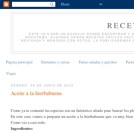
RECE
ESTE VA A SER UN ESPACIO DONDE ENCONTRAR Y 
NOSOTR@S. ALGUNAS SERÁN RECETAS FÁCILES FÁCIL
REVISADA Y MONTADA CON FOTOS, LA PUBLICAREMOS 
Página principal
Entrantes y salsas
Tartas saladas y quiches
Pasta
Viajes
SÁBADO, 26 DE JUNIO DE 2010
Aceite a la hierbabuena
Como ya te comenté las especias son un fantástico aliado para 'tunear' los p
En este caso vamos a preparar un aceite a la hierbabuena que va muy bien a l
Como ves a casi todo.
Ingredientes: