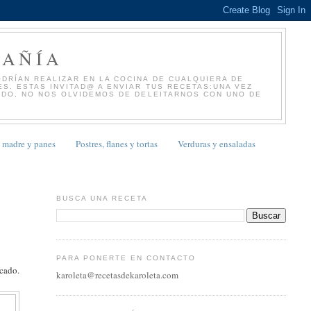
PAÑÍA
DRÍAN REALIZAR EN LA COCINA DE CUALQUIERA DE
S. ESTAS INVITAD@ A ENVIAR TUS RECETAS:UNA VEZ
NDO, NO NOS OLVIDEMOS DE DELEITARNOS CON UNO DE
 madre y panes
Postres, flanes y tortas
Verduras y ensaladas
BUSCA UNA RECETA
PARA PONERTE EN CONTACTO
scado.
karoleta@recetasdekaroleta.com