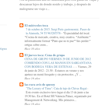
descansar lejos de donde resido y trabajo, y después de
malograrse un viaje c...
El miércoles toca
7 de octubre de 2015. Sergi Peris gastronomic. Paseo de
la Alameda, 54 Tf 963285578
-
*Especialidad del local:
*Cocina de mercado, creativa, muy creativa. *Ambiente:*
informalmente formal *Plato que no te pue**des perder:*
ortigas sobre crem...
tigua
Hace 10 años
El jueves toca: Cena de grupo
CENA DE GRUPO VIERNES 29 DE JUNIO DE 2012
COMIENDO CON LAS MANOS EN SARGANTANA
CON BODEGA VERA DE ESTENAS
-
- - Viernes, 29
de junio de 2012 - 21:30 - Estamos en verano y nos
apetece un menú fresquito y sin protocolos. ¿Y ...
Hace 14 años
las rara avis de quesoy
"The Luxury of Time": Cata de lujo de Chivas Regal
-
Este evento exclusivo tuvo lugar el día 13 de junio a las
19:30 hrs. En el Hotel SH Valencia Palace, organizado por
Management & Networking. Mis primeros...
Hace 14 años