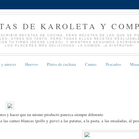
TAS DE KAROLETA Y COM
ESCRIBIR RECETAS DE COCINA, PERO RECETAS DE LAS QUE SE PO
ES; OTRAS NO TANTO, PERO TODAS ELLAS RECETAS REALIZABLE
CON TU FIRMA (DESDE LUEGO). Y MIENTRAS SEGUIMOS ESCRIBIE
LOS PLACERES MÁS DELICIOSOS: LA COMIDA. ¡A DISFRUTAR!
 y arroces
Huevos
Platos de cuchara
Carnes
Pescados
Masa
latos y hacer que un mismo producto parezca siempre diferente.
as carnes blancas (pollo y pavo) a las patatas, a la pasta, a las ensaladas, al pe