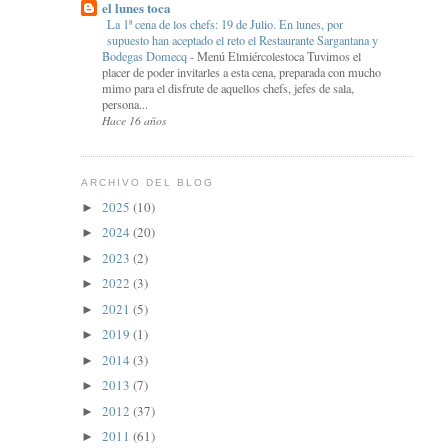
el lunes toca
La 1ª cena de los chefs: 19 de Julio. En lunes, por
supuesto han aceptado el reto el Restaurante Sargantana y
Bodegas Domecq
-
Menú Elmiércolestoca Tuvimos el
placer de poder invitarles a esta cena, preparada con mucho
mimo para el disfrute de aquellos chefs, jefes de sala,
persona...
Hace 16 años
ARCHIVO DEL BLOG
2025
(10)
►
2024
(20)
►
2023
(2)
►
2022
(3)
►
2021
(5)
►
2019
(1)
►
2014
(3)
►
2013
(7)
►
2012
(37)
►
2011
(61)
►