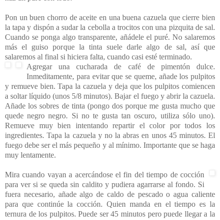
Pon un buen chorro de aceite en una buena cazuela que cierre bien
la tapa y dispón a sudar la cebolla a trocitos con una pizquita de sal.
Cuando se ponga algo transparente, añádele el puré. No salaremos
más el guiso porque la tinta suele darle algo de sal, así que
salaremos al final si hiciera falta, cuando casi esté terminado.
Agregar una cucharada de café de pimentón dulce.
Inmeditamente, para evitar que se queme, añade los pulpitos
y remueve bien. Tapa la cazuela y deja que los pulpitos comiencen
a soltar líquido (unos 5/8 minutos). Bajar el fuego y abrir la cazuela.
Añade los sobres de tinta (pongo dos porque me gusta mucho que
quede negro negro. Si no te gusta tan oscuro, utiliza sólo uno).
Remueve muy bien intentando repartir el color por todos los
ingredientes. Tapa la cazuela y no la abras en unos 45 minutos. El
fuego debe ser el más pequeño y al mínimo. Importante que se haga
muy lentamente.
Mira cuando vayan a acercándose el fin del tiempo de cocción
para ver si se queda sin caldito y pudiera agarrarse al fondo. Si
fuera necesario, añade algo de caldo de pescado o agua caliente
para que continúe la cocción. Quien manda en el tiempo es la
ternura de los pulpitos. Puede ser 45 minutos pero puede llegar a la