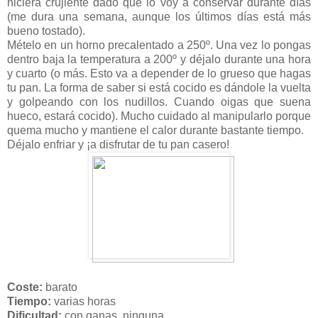
hiciera crujiente dado que lo voy a conservar durante días
(me dura una semana, aunque los últimos días está más
bueno tostado).
Mételo en un horno precalentado a 250º. Una vez lo pongas
dentro baja la temperatura a 200º y déjalo durante una hora
y cuarto (o más. Esto va a depender de lo grueso que hagas
tu pan. La forma de saber si está cocido es dándole la vuelta
y golpeando con los nudillos. Cuando oigas que suena
hueco, estará cocido). Mucho cuidado al manipularlo porque
quema mucho y mantiene el calor durante bastante tiempo.
Déjalo enfriar y ¡a disfrutar de tu pan casero!
Coste:
barato
Tiempo:
varias horas
Dificultad:
con ganas, ninguna.