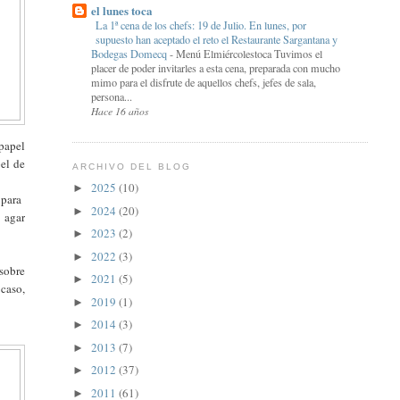
el lunes toca
La 1ª cena de los chefs: 19 de Julio. En lunes, por
supuesto han aceptado el reto el Restaurante Sargantana y
Bodegas Domecq
-
Menú Elmiércolestoca Tuvimos el
placer de poder invitarles a esta cena, preparada con mucho
mimo para el disfrute de aquellos chefs, jefes de sala,
persona...
Hace 16 años
 papel
pel de
ARCHIVO DEL BLOG
2025
(10)
►
e para
2024
(20)
►
 agar
2023
(2)
►
2022
(3)
►
 sobre
2021
(5)
►
caso,
2019
(1)
►
2014
(3)
►
2013
(7)
►
2012
(37)
►
2011
(61)
►