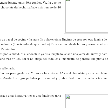
ncia durante unos 40segundos. Vigila que no
de chocolate deshechos, añade más tiempo de 10
na de papel de cocina y la masa (la bola) encima. Encima de esta pon otra lámina de
rma redonda (lo más redonda que puedas). Pasa a un molde de horno y conserva el pa
s 15 minutos.
los por la mitad. Si el chocolate ya está templado, añade una yema de huevo y bat
iene más brillo). Por si no cuaja del todo, es el momento de ponerle una punta de
 rellenarla.
s bordes para igualarlos. Yo no los he cortado. Añade el chocolate y espárcelo bien
. Añade los higos partidos por la mitad y píntalo todo con mermelada (en mi 
ado unas horas, ya tienes una fantástica tarta