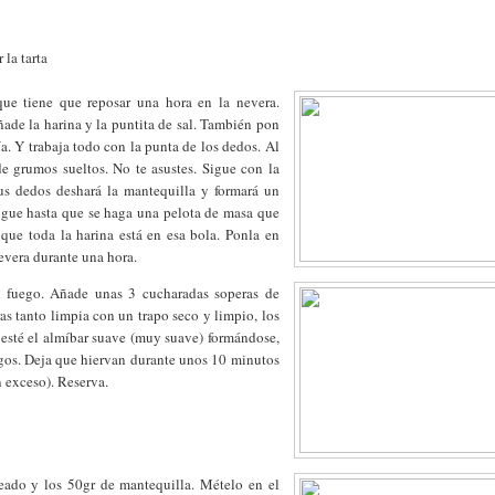
 la tarta
ue tiene que reposar una hora en la nevera.
ade la harina y la puntita de sal. También pon
a. Y trabaja todo con la punta de los dedos. Al
de grumos sueltos. No te asustes. Sigue con la
tus dedos deshará la mantequilla y formará un
igue hasta que se haga una pelota de masa que
que toda la harina está en esa bola. Ponla en
nevera durante una hora.
 fuego. Añade unas 3 cucharadas soperas de
as tanto limpia con un trapo seco y limpio, los
 esté el almíbar suave (muy suave) formándose,
gos. Deja que hiervan durante unos 10 minutos
 exceso). Reserva.
ado y los 50gr de mantequilla. Mételo en el