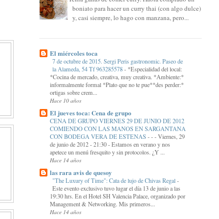
boniato para hacer un curry thai (con algo dulce)
y, casi siempre, lo hago con manzana, pero...
El miércoles toca
7 de octubre de 2015. Sergi Peris gastronomic. Paseo de
la Alameda, 54 Tf 963285578
-
*Especialidad del local:
*Cocina de mercado, creativa, muy creativa. *Ambiente:*
informalmente formal *Plato que no te pue**des perder:*
ortigas sobre crem...
Hace 10 años
El jueves toca: Cena de grupo
CENA DE GRUPO VIERNES 29 DE JUNIO DE 2012
COMIENDO CON LAS MANOS EN SARGANTANA
CON BODEGA VERA DE ESTENAS
-
- - Viernes, 29
de junio de 2012 - 21:30 - Estamos en verano y nos
apetece un menú fresquito y sin protocolos. ¿Y ...
Hace 14 años
las rara avis de quesoy
"The Luxury of Time": Cata de lujo de Chivas Regal
-
Este evento exclusivo tuvo lugar el día 13 de junio a las
19:30 hrs. En el Hotel SH Valencia Palace, organizado por
Management & Networking. Mis primeros...
Hace 14 años