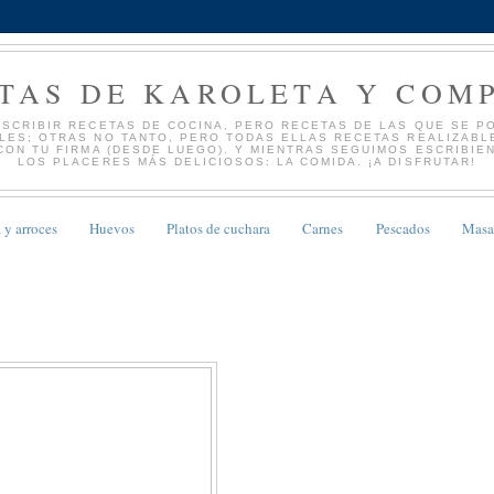
TAS DE KAROLETA Y COM
ESCRIBIR RECETAS DE COCINA, PERO RECETAS DE LAS QUE SE PO
ES; OTRAS NO TANTO, PERO TODAS ELLAS RECETAS REALIZABLE
CON TU FIRMA (DESDE LUEGO). Y MIENTRAS SEGUIMOS ESCRIBIE
LOS PLACERES MÁS DELICIOSOS: LA COMIDA. ¡A DISFRUTAR!
 y arroces
Huevos
Platos de cuchara
Carnes
Pescados
Masa