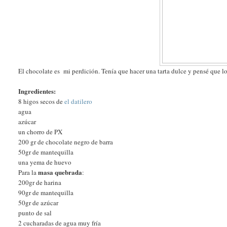
El chocolate es mi perdición. Tenía que hacer una tarta dulce y pensé que los
Ingredientes:
8 higos secos de
el datilero
agua
azúcar
un chorro de PX
200 gr de chocolate negro de barra
50gr de mantequilla
una yema de huevo
masa quebrada
Para la
:
200gr de harina
90gr de mantequilla
50gr de azúcar
punto de sal
2 cucharadas de agua muy fría