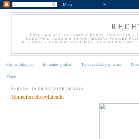
RECE
ESTE VA A SER UN ESPACIO DONDE ENCONTRAR Y 
NOSOTR@S. ALGUNAS SERÁN RECETAS FÁCILES FÁCIL
REVISADA Y MONTADA CON FOTOS, LA PUBLICAREMOS 
Página principal
Entrantes y salsas
Tartas saladas y quiches
Pasta
Viajes
SÁBADO, 16 DE OCTUBRE DE 2010
Tentación chocolateada