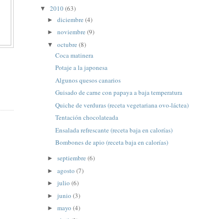
2010
(63)
▼
diciembre
(4)
►
noviembre
(9)
►
octubre
(8)
▼
Coca matinera
Potaje a la japonesa
Algunos quesos canarios
Guisado de carne con papaya a baja temperatura
Quiche de verduras (receta vegetariana ovo-láctea)
Tentación chocolateada
Ensalada refrescante (receta baja en calorías)
Bombones de apio (receta baja en calorías)
septiembre
(6)
►
agosto
(7)
►
julio
(6)
►
junio
(3)
►
mayo
(4)
►