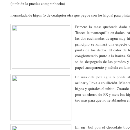
(también la puedes comprar hecha)
mermelada de higos (o de cualquier otra que pegue con los higos) para pintar
Primero la masa quebrada dado q
Trocea la mantequilla en dados. Añ
las dos cucharadas de agua muy frí
principio se formará una especie 
punta de los dedos. El calor de 
conglomerado junto a la harina. S
se ha despegado de las paredes y 
papel transparente y métela en la 
En una olla pon agua y ponla al
azúcar y lleva a ebullición. Mientr
higos y quítales el rabito. Cuando
pon un chorro de PX y mete los hi
(no más para que no se ablanden en
En un bol pon el chocolate troce