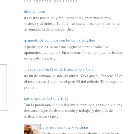
LAS RECETAS MÁS LEIDAS
Nidos de fiesta
Esta es una receta muy fácil pero como aperitivo es muy
vistoso y delicioso. También se puede tomar como entrante
acompañado de ensalada. Bu...
Espaguetis de cominos con brócoli y jengibre
Mi padre, que es un manitas, sigue haciendo todos los
aparatejos que le pido. En esta ocasión le pedí que me hiciera
un secador de pasta....
Fin de semana en Madrid: Espacio 33 y Gala
Este fin de semana ha sido de altura. Vaya que si. Espacio 33 es
el restaurante situado en el piso 33 del edificio Torre espacio
por lo ...
Viaje a Oporto. Octubre 2021
Con la pandemia aún no finalizada pero con ganas de viajar y
descansar lejos de donde resido y trabajo, y después de
malograrse un viaje c...
Curry rojo con tofu y verduras
Tenía ganas de comer curry. Había comprado un