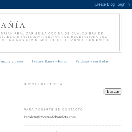
PAÑÍA
DRÍAN REALIZAR EN LA COCINA DE CUALQUIERA DE
S. ESTAS INVITAD@ A ENVIAR TUS RECETAS:UNA VEZ
NDO, NO NOS OLVIDEMOS DE DELEITARNOS CON UNO DE
 madre y panes
Postres, flanes y tortas
Verduras y ensaladas
BUSCA UNA RECETA
PARA PONERTE EN CONTACTO
karoleta@recetasdekaroleta.com