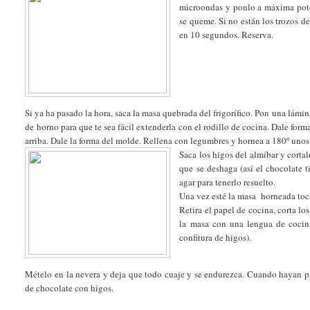
microondas y ponlo a máxima pote
se queme. Si no están los trozos 
en 10 segundos. Reserva.
Si ya ha pasado la hora, saca la masa quebrada del frigorífico. Pon una lámi
de horno para que te sea fácil extenderla con el rodillo de cocina. Dale fo
arriba. Dale la forma del molde. Rellena con legumbres y hornea a 180º uno
Saca los higos del almíbar y corta
que se deshaga (así el chocolate t
agar para tenerlo resuelto.
Una vez esté la masa horneada toca
Retira el papel de cocina, corta lo
la masa con una lengua de cocina
confitura de higos).
Mételo en la nevera y deja que todo cuaje y se endurezca. Cuando hayan pas
de chocolate con higos.