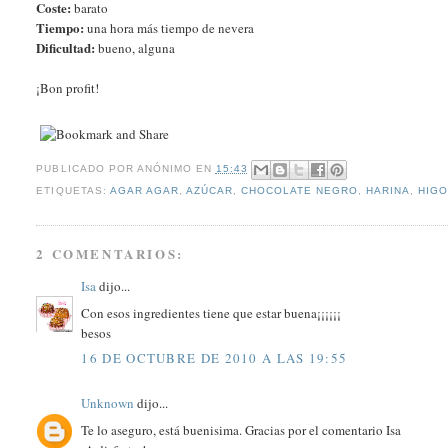
Coste:
barato
Tiempo:
una hora más tiempo de nevera
Dificultad:
bueno, alguna
¡Bon profit!
PUBLICADO POR
ANÓNIMO
EN
15:43
ETIQUETAS:
AGAR AGAR
,
AZÚCAR
,
CHOCOLATE NEGRO
,
HARINA
,
HIG
2 COMENTARIOS:
Isa
dijo...
Con esos ingredientes tiene que estar buena¡¡¡¡¡¡
besos
16 DE OCTUBRE DE 2010 A LAS 19:55
Unknown
dijo...
Te lo aseguro, está buenisima. Gracias por el comentario Isa